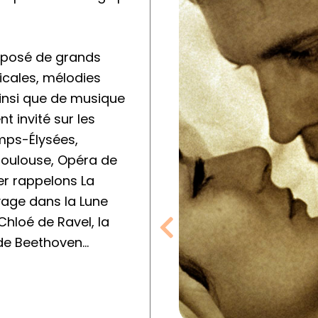
mposé de grands
cales, mélodies
ainsi que de musique
 invité sur les
mps-Élysées,
Toulouse, Opéra de
er rappelons La
oyage dans la Lune
Chloé de Ravel, la
de Beethoven…