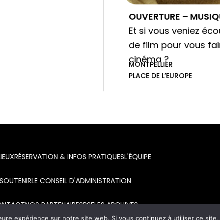
OUVERTURE – MUSIQU
Et si vous veniez éc
de film pour vous fa
cinéma ?
MONTPELLIER
PLACE DE L’EUROPE
LIEUX
RÉSERVATION & INFOS PRATIQUES
L'ÉQUIPE
SOUTENIR
LE CONSEIL D'ADMINISTRATION
ONTACT
NOS PARTENAIRES
RSE
LES ARCHIVES
eure expérience sur notre site web. Si vous continuez à utiliser ce sit