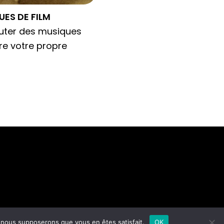
ES DE FILM
outer des musiques
ire votre propre
e, nous supposerons que vous en êtes satisfait.
OK