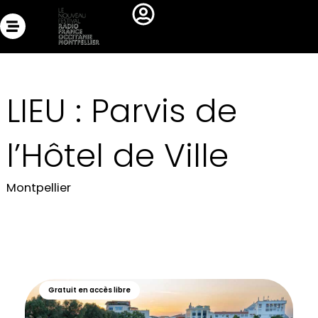
Aller
au
contenu
LIEU : Parvis de
l’Hôtel de Ville
Montpellier
Gratuit en accès libre