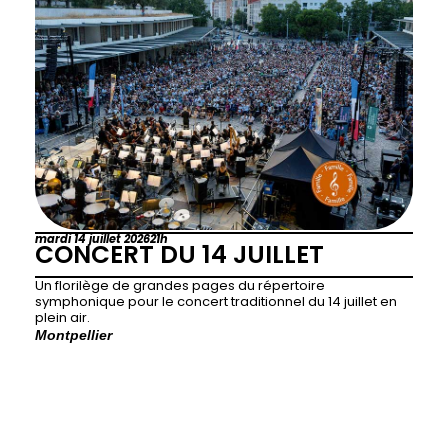
mardi 14 juillet 2026
21h
CONCERT DU 14 JUILLET
Un florilège de grandes pages du répertoire
symphonique pour le concert traditionnel du 14 juillet en
plein air.
Montpellier