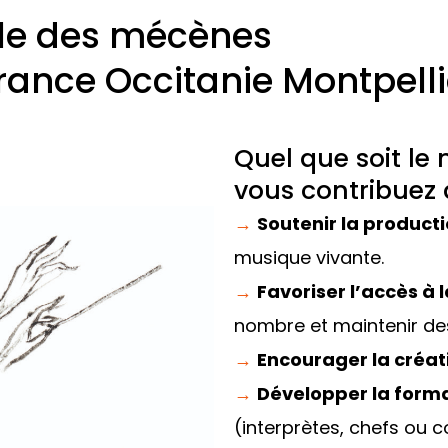
cle des mécènes
France Occitanie Montpelli
Quel que soit le
vous contribuez à
→
Soutenir la product
musique vivante.
→
Favoriser l’accès à
nombre et maintenir des 
→
Encourager la créat
→
Développer la forma
(interprètes, chefs ou c