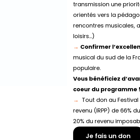
transmission une priori
orientés vers la pédago
rencontres musicales, 
loisirs…)
→
Confirmer l’excelle
musical du sud de la Fr
populaire.
Vous bénéficiez d’ava
coeur du programme 
→
Tout don au Festival
revenu (IRPP) de 66% du
20% du revenu imposabl
Je fais un don