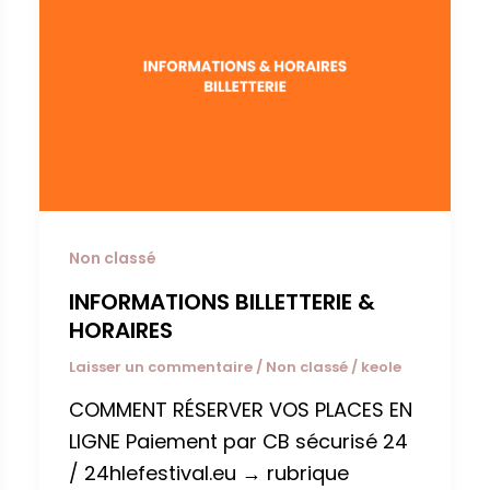
Non classé
INFORMATIONS BILLETTERIE &
HORAIRES
Laisser un commentaire
/
Non classé
/
keole
COMMENT RÉSERVER VOS PLACES EN
LIGNE Paiement par CB sécurisé 24
/ 24hlefestival.eu → rubrique