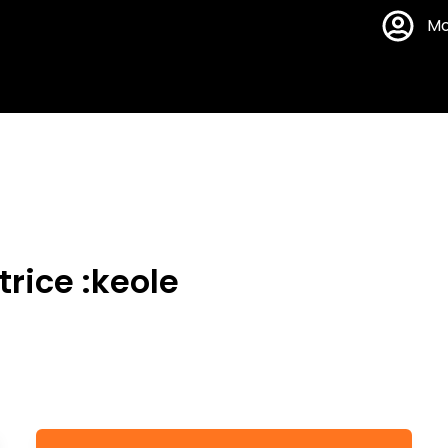
Mo
rice :keole