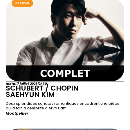
Réserver
mardi 7 juillet 2026
12h30
SCHUBERT / CHOPIN
SAEHYUN KIM
Deux splendides sonates romantiques encadrent une pièce
qui a fait la célébrité d’Arvo Pärt.
Montpellier