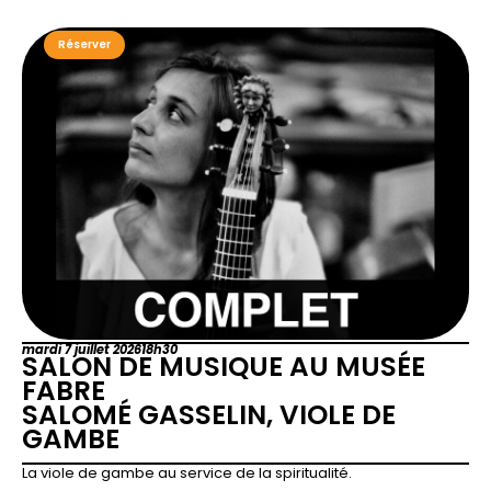
Réserver
mardi 7 juillet 2026
18h30
SALON DE MUSIQUE AU MUSÉE
FABRE
SALOMÉ GASSELIN, VIOLE DE
GAMBE
La viole de gambe au service de la spiritualité.