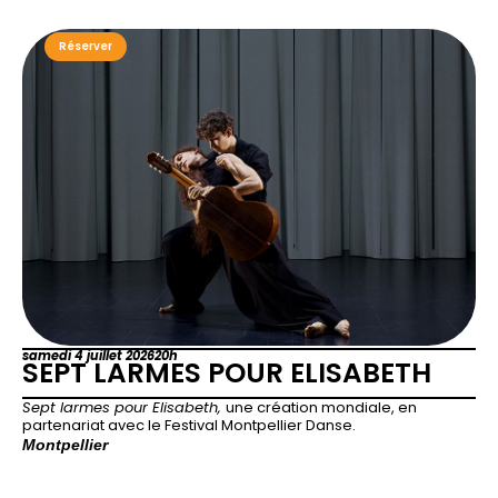
Réserver
samedi 4 juillet 2026
20h
SEPT LARMES POUR ELISABETH
Sept larmes pour Elisabeth,
une création mondiale, en
partenariat avec le Festival Montpellier Danse.
Montpellier