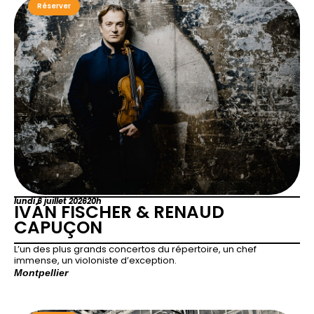
Réserver
lundi 6 juillet 2026
20h
IVÁN FISCHER & RENAUD
CAPUÇON
L’un des plus grands concertos du répertoire, un chef
immense, un violoniste d’exception.
Montpellier