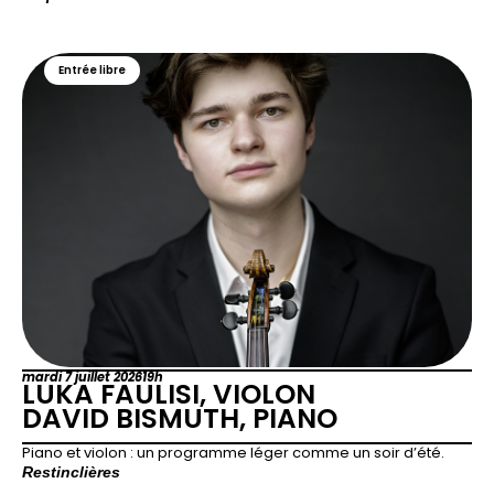
Entrée libre
mardi 7 juillet 2026
19h
LUKA FAULISI, VIOLON
DAVID BISMUTH, PIANO
Piano et violon : un programme léger comme un soir d’été.
Restinclières