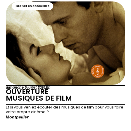
Gratuit en accès libre
dimanche 5 juillet 2026
21h
OUVERTURE
MUSIQUES DE FILM
Et si vous veniez écouter des musiques de film pour vous faire
votre propre cinéma ?
Montpellier