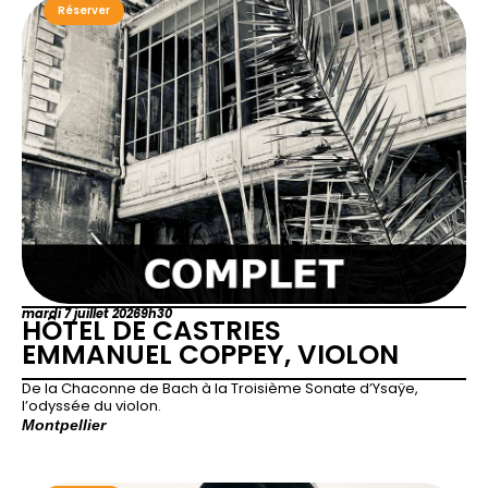
Réserver
mardi 7 juillet 2026
9h30
HÔTEL DE CASTRIES
EMMANUEL COPPEY, VIOLON
De la Chaconne de Bach à la Troisième Sonate d’Ysaÿe,
l’odyssée du violon.
Montpellier