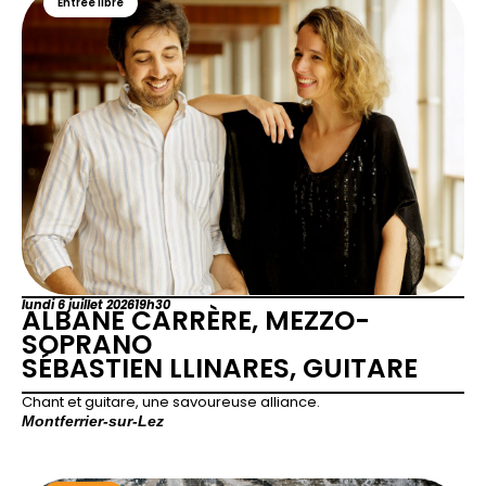
Entrée libre
lundi 6 juillet 2026
19h30
ALBANE CARRÈRE, MEZZO-
SOPRANO
SÉBASTIEN LLINARES, GUITARE
Chant et guitare, une savoureuse alliance.
Montferrier-sur-Lez