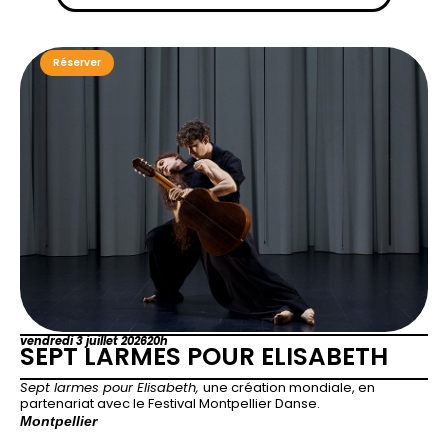
Réserver
vendredi 3 juillet 2026
20h
SEPT LARMES POUR ELISABETH
Sept larmes pour Elisabeth,
une création mondiale, en
partenariat avec le Festival Montpellier Danse.
Montpellier