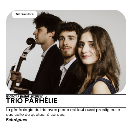
Entrée libre
mardi 7 juillet 2026
19h
TRIO PARHÉLIE
La généalogie du trio avec piano est tout aussi prestigieuse
que celle du quatuor à cordes.
Fabrègues