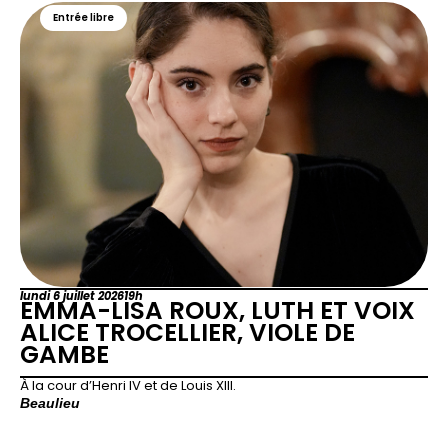
Entrée libre
lundi 6 juillet 2026
19h
EMMA-LISA ROUX, LUTH ET VOIX
ALICE TROCELLIER, VIOLE DE
GAMBE
À la cour d’Henri IV et de Louis XIII.
Beaulieu