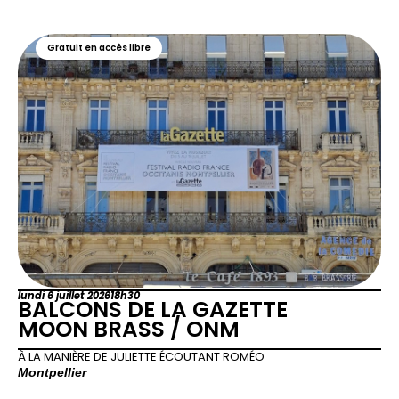
Gratuit en accès libre
lundi 6 juillet 2026
18h30
BALCONS DE LA GAZETTE
MOON BRASS / ONM
À LA MANIÈRE DE JULIETTE ÉCOUTANT ROMÉO
Montpellier