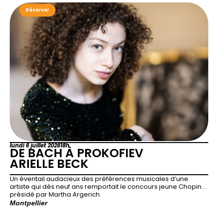
Réserver
lundi 6 juillet 2026
18h
DE BACH À PROKOFIEV
ARIELLE BECK
Un éventail audacieux des préférences musicales d’une
artiste qui dès neuf ans remportait le concours jeune Chopin…
présidé par Martha Argerich.
Montpellier