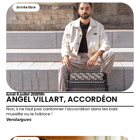
Entrée libre
lundi 6 juillet 2026
19h
ANGEL VILLART, ACCORDÉON
Non, il ne faut pas cantonner l’accordéon dans les bals
musette ou le folklore !
Vendargues