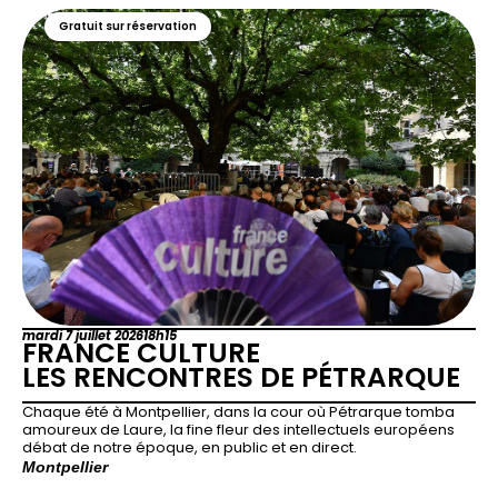
Gratuit sur réservation
mardi 7 juillet 2026
18h15
FRANCE CULTURE
LES RENCONTRES DE PÉTRARQUE
Chaque été à Montpellier, dans la cour où Pétrarque tomba
amoureux de Laure, la fine fleur des intellectuels européens
débat de notre époque, en public et en direct.
Montpellier