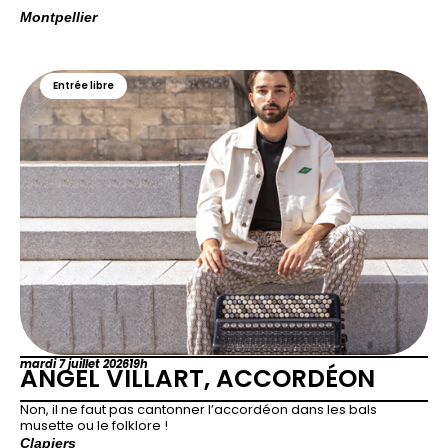
Montpellier
Entrée libre
mardi 7 juillet 2026
19h
ANGEL VILLART, ACCORDÉON
Non, il ne faut pas cantonner l’accordéon dans les bals
musette ou le folklore !
Clapiers