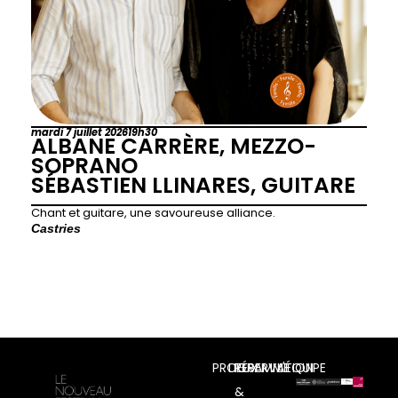
mardi 7 juillet 2026
19h30
ALBANE CARRÈRE, MEZZO-
SOPRANO
SÉBASTIEN LLINARES, GUITARE
Chant et guitare, une savoureuse alliance.
Castries
PROGRAMME
LIEUX
RÉSERVATION
L'ÉQUIPE
&