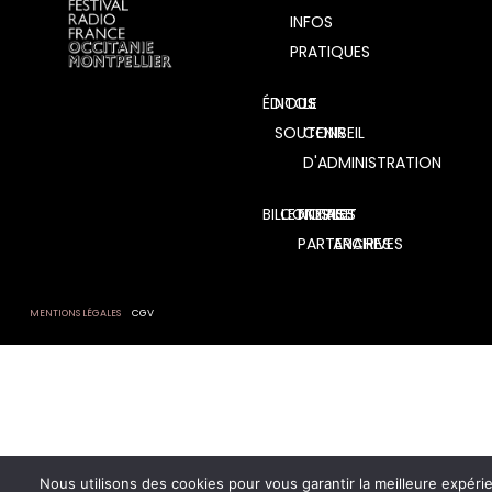
INFOS
PRATIQUES
ÉDITOS
NOUS
LE
SOUTENIR
CONSEIL
D'ADMINISTRATION
BILLETTERIE
CONTACT
NOS
RSE
LES
PARTENAIRES
ARCHIVES
MENTIONS LÉGALES
CGV
Nous utilisons des cookies pour vous garantir la meilleure expéri