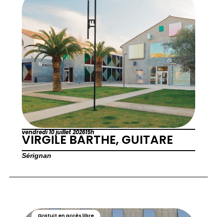
vendredi 10 juillet 2026
15h
VIRGILE BARTHE, GUITARE
Sérignan
Gratuit en accès libre