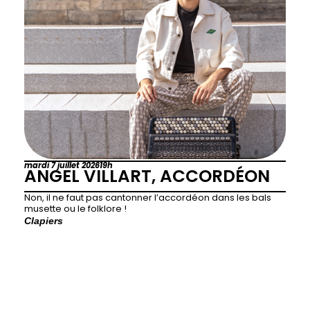
mardi 7 juillet 2026
19h
ANGEL VILLART, ACCORDÉON
Non, il ne faut pas cantonner l’accordéon dans les bals
musette ou le folklore !
Clapiers