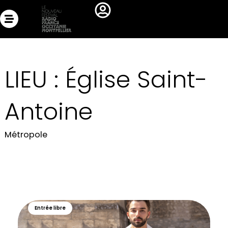
Aller
au
contenu
LIEU : Église Saint-
Antoine
Métropole
Entrée libre