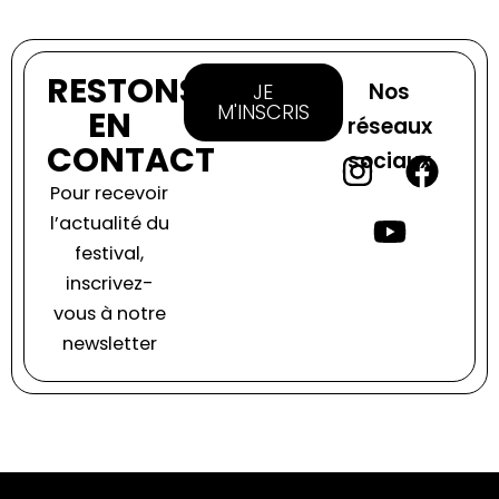
RESTONS
Nos
JE
M'INSCRIS
EN
réseaux
CONTACT
sociaux
I
Y
F
Pour recevoir
n
o
a
l’actualité du
s
u
c
festival,
inscrivez-
t
t
e
vous à notre
a
u
b
newsletter
g
b
o
r
e
o
a
k
m