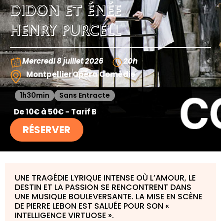
DIDON ET ÉNÉE
HENRY PURCELL
Mercredi 8 juillet 2026
20h
Montpellier
Opéra Comédie
1h30min
Sans Entracte
De 10€ à 50€ - Tarif B
RÉSERVER
UNE TRAGÉDIE LYRIQUE INTENSE OÙ L’AMOUR, LE
DESTIN ET LA PASSION SE RENCONTRENT DANS
UNE MUSIQUE BOULEVERSANTE. LA MISE EN SCÈNE
DE PIERRE LEBON EST SALUÉE POUR SON «
INTELLIGENCE VIRTUOSE ».