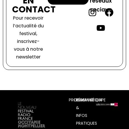
EN
réseaux
CONTACT
sociaux
I
Y
F
Pour recevoir
n
o
a
l’actualité du
s
u
c
festival,
inscrivez-
t
t
e
vous à notre
a
u
b
newsletter
g
b
o
r
e
o
a
k
m
PROGRAMME
LIEUX
RÉSERVATION
L'ÉQUIPE
&
INFOS
PRATIQUES