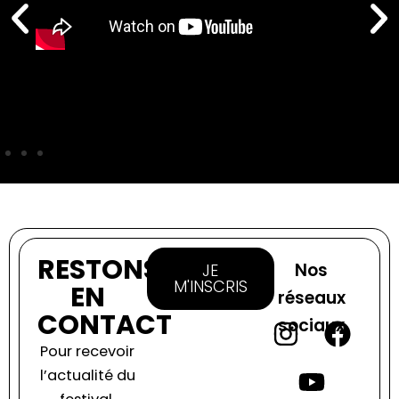
RESTONS
Nos
JE
M'INSCRIS
EN
réseaux
CONTACT
sociaux
I
Y
F
Pour recevoir
n
o
a
l’actualité du