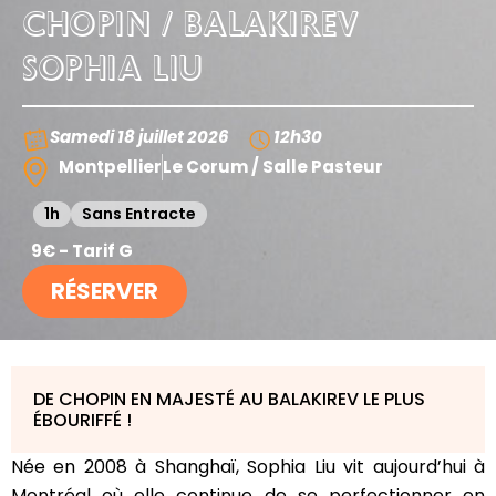
CHOPIN / BALAKIREV
SOPHIA LIU
Samedi 18 juillet 2026
12h30
Montpellier
Le Corum / Salle Pasteur
1h
Sans Entracte
9€ - Tarif G
RÉSERVER
DE CHOPIN EN MAJESTÉ AU BALAKIREV LE PLUS
ÉBOURIFFÉ !
Née en 2008 à Shanghaï, Sophia Liu vit aujourd’hui à
Montréal où elle continue de se perfectionner en