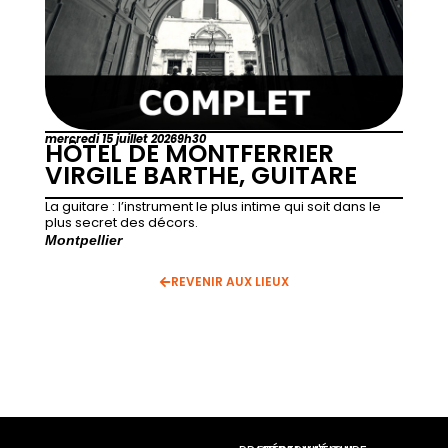
mercredi 15 juillet 2026
9h30
HÔTEL DE MONTFERRIER
VIRGILE BARTHE, GUITARE
La guitare : l’instrument le plus intime qui soit dans le
plus secret des décors.
Montpellier
REVENIR AUX LIEUX