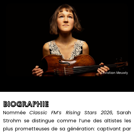
b
u
a
o
b
g
o
e
r
k
a
m
Christian Meuwly
BIOGRAPHIE
Nommée
Classic FM’s Rising Stars 2026
, Sarah
Strohm se distingue comme l’une des altistes les
plus prometteuses de sa génération: captivant par