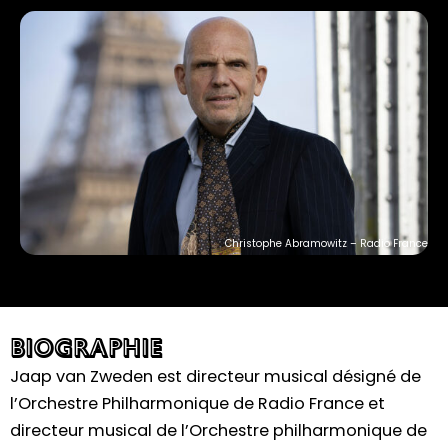
b
u
a
o
b
g
o
e
r
k
a
m
Christophe Abramowitz – Radio France
BIOGRAPHIE
Jaap van Zweden est directeur musical désigné de
l’Orchestre Philharmonique de Radio France et
directeur musical de l’Orchestre philharmonique de