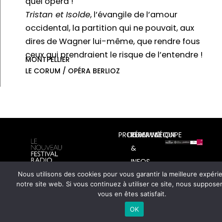
quel opéra !
Tristan et Isolde
, l’évangile de l’amour
occidental, la partition qui ne pouvait, aux
dires de Wagner lui-même, que rendre fous
ceux qui prendraient le risque de l’entendre !
MONTPELLIER
LE CORUM / OPÉRA BERLIOZ
PROGRAMME
LIEUX
RÉSERVATION
L'ÉQUIPE
&
INFOS
PRATIQUES
Nous utilisons des cookies pour vous garantir la meilleure expéri
notre site web. Si vous continuez à utiliser ce site, nous suppos
vous en êtes satisfait.
ÉDITOS
NOUS
LE
OK
SOUTENIR
CONSEIL